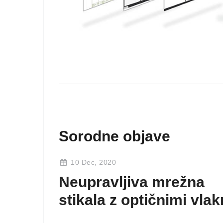
Sorodne objave
10 Dec, 2020
Neupravljiva mrežna
stikala z optičnimi vlak