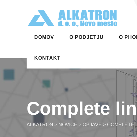
Skip
to
content
DOMOV
O PODJETJU
O PHO
KONTAKT
Complete li
ALKATRON
>
NOVICE
>
OBJAVE
>
COMPLETE 