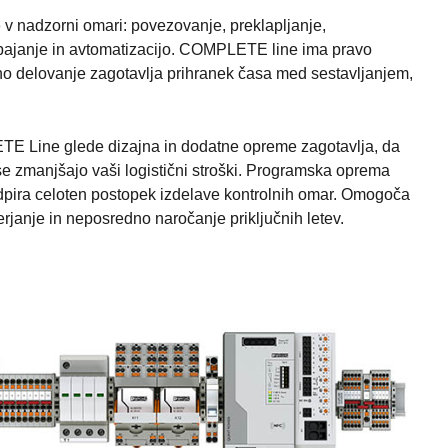
 v nadzorni omari: povezovanje, preklapljanje,
napajanje in avtomatizacijo. COMPLETE line ima pravo
ivno delovanje zagotavlja prihranek časa med sestavljanjem,
TE Line glede dizajna in dodatne opreme zagotavlja, da
 se zmanjšajo vaši logistični stroški. Programska oprema
ira celoten postopek izdelave kontrolnih omar. Omogoča
rjanje in neposredno naročanje priključnih letev.