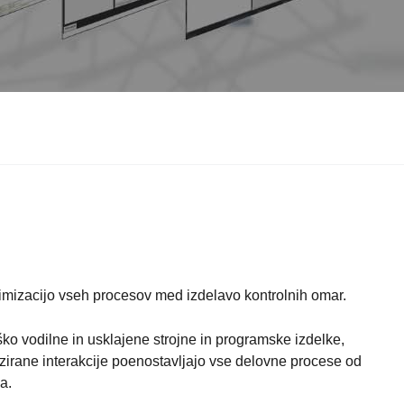
timizacijo vseh procesov med izdelavo kontrolnih omar.
o vodilne in usklajene strojne in programske izdelke,
mizirane interakcije poenostavljajo vse delovne procese od
a.