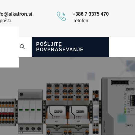
fo@alkatron.si
+386 7 3375 470
pošta
Telefon
POŠLJITE
POVPRAŠEVANJE