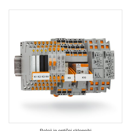
Releji in optični sklopniki