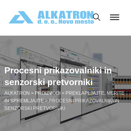
Skip
to
content
Procesni prikazovalniki in
senzorski pretvorniki
ALKATRON
>
PROIZVODI
>
PREKLAPLJAJTE, MERITE
IN SPREMLJAJTE
>
PROCESNI PRIKAZOVALNIKI IN
SENZORSKI PRETVORNIKI