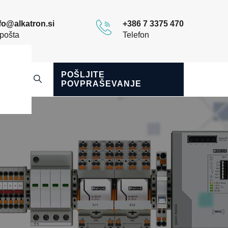
fo@alkatron.si
+386 7 3375 470
pošta
Telefon
POŠLJITE
POVPRAŠEVANJE