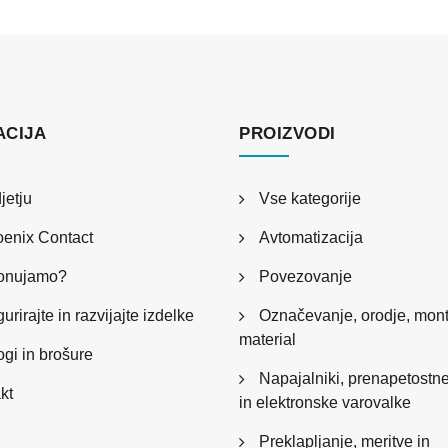
ACIJA
PROIZVODI
jetju
Vse kategorije
enix Contact
Avtomatizacija
ponujamo?
Povezovanje
urirajte in razvijajte izdelke
Označevanje, orodje, mon
material
ogi in brošure
Napajalniki, prenapetostne
kt
in elektronske varovalke
Preklapljanje, meritve in