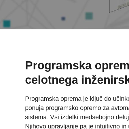
Programska oprema
celotnega inženirs
Programska oprema je ključ do učinko
ponuja programsko opremo za avtomat
sistema. Vsi izdelki medsebojno deluje
Njihovo upravljanje pa je intuitivno in