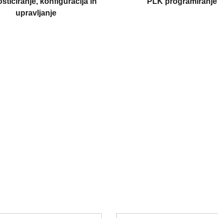
sticiranje, konfiguracija in
PLK programiranje
upravljanje