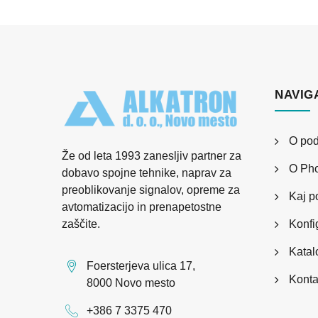
NAVIG
O pod
Že od leta 1993 zanesljiv partner za
O Pho
dobavo spojne tehnike, naprav za
preoblikovanje signalov, opreme za
Kaj 
avtomatizacijo in prenapetostne
Konfig
zaščite.
Katal
Foersterjeva ulica 17,
Konta
8000 Novo mesto
+386 7 3375 470