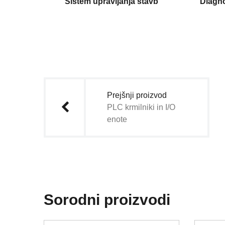
Sistem upravljanja stavb
Diagno
Navigacija
prispevka
Prejšnji proizvod
PLC krmilniki in I/O
enote
Sorodni proizvodi