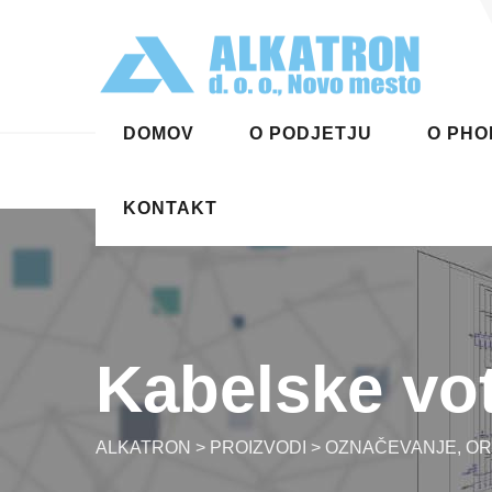
Skip
to
content
DOMOV
O PODJETJU
O PHO
KONTAKT
Kabelske votl
ALKATRON
>
PROIZVODI
>
OZNAČEVANJE, OR