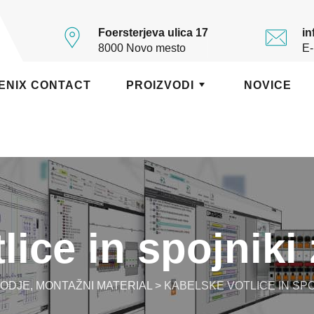
Foersterjeva ulica 17
in
8000 Novo mesto
E-
ENIX CONTACT
PROIZVODI
NOVICE
ice in spojniki 
ODJE, MONTAŽNI MATERIAL
>
KABELSKE VOTLICE IN SPO