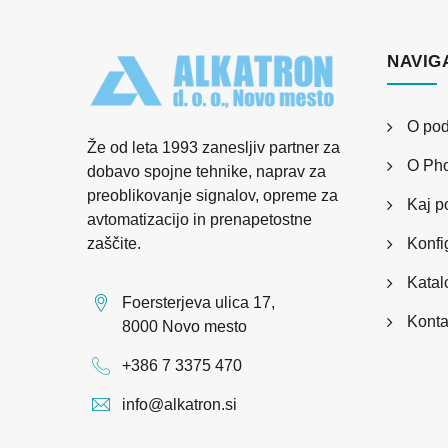
NAVIG
O pod
Že od leta 1993 zanesljiv partner za
O Pho
dobavo spojne tehnike, naprav za
preoblikovanje signalov, opreme za
Kaj 
avtomatizacijo in prenapetostne
Konfig
zaščite.
Katal
Foersterjeva ulica 17,
Konta
8000 Novo mesto
+386 7 3375 470
info@alkatron.si