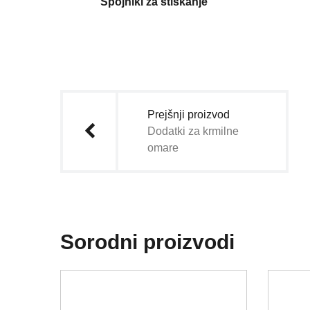
Spojniki za stiskanje
Navigacija
prispevka
Prejšnji proizvod
Dodatki za krmilne
omare
Sorodni proizvodi