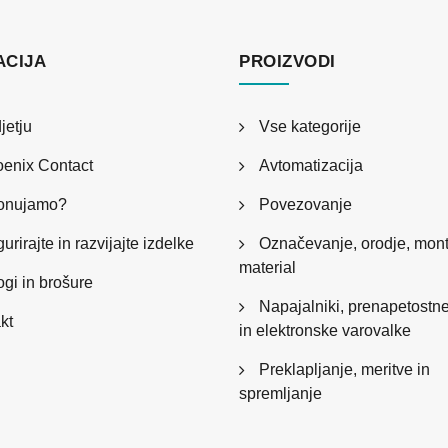
ACIJA
PROIZVODI
jetju
Vse kategorije
enix Contact
Avtomatizacija
ponujamo?
Povezovanje
urirajte in razvijajte izdelke
Označevanje, orodje, mon
material
ogi in brošure
Napajalniki, prenapetostne
kt
in elektronske varovalke
Preklapljanje, meritve in
spremljanje