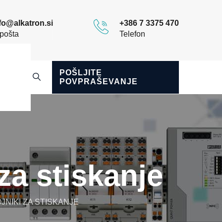
fo@alkatron.si
+386 7 3375 470
pošta
Telefon
POŠLJITE
POVPRAŠEVANJE
za stiskanje
JNIKI ZA STISKANJE