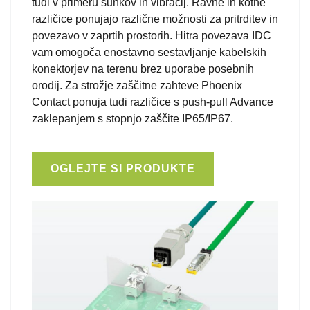
tudi v primeru sunkov in vibracij. Ravne in kotne
različice ponujajo različne možnosti za pritrditev in
povezavo v zaprtih prostorih. Hitra povezava IDC
vam omogoča enostavno sestavljanje kabelskih
konektorjev na terenu brez uporabe posebnih
orodij. Za strožje zaščitne zahteve Phoenix
Contact ponuja tudi različice s push-pull Advance
zaklepanjem s stopnjo zaščite IP65/IP67.
OGLEJTE SI PRODUKTE